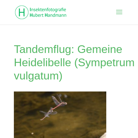
Tandemflug: Gemeine
Heidelibelle (Sympetrum
vulgatum)