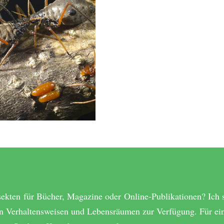
sekten für Bücher, Magazine oder Online-Publikationen? Ich s
ren Verhaltensweisen und Lebensräumen zur Verfügung. Für ei