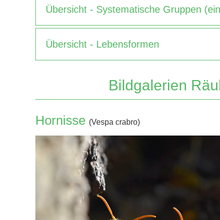
Übersicht - Systematische Gruppen (ein
Übersicht - Lebensformen
Bildgalerien Räu
Hornisse
(Vespa crabro)