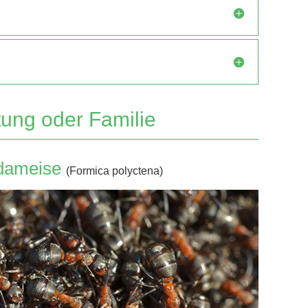
tung oder Familie
ldameise
(Formica polyctena)