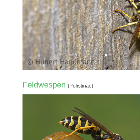
Feldwespen
(Polistinae)