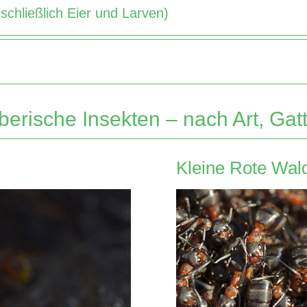
schließlich Eier und Larven)
berische Insekten – nach Art, Gat
Kleine Rote Wa