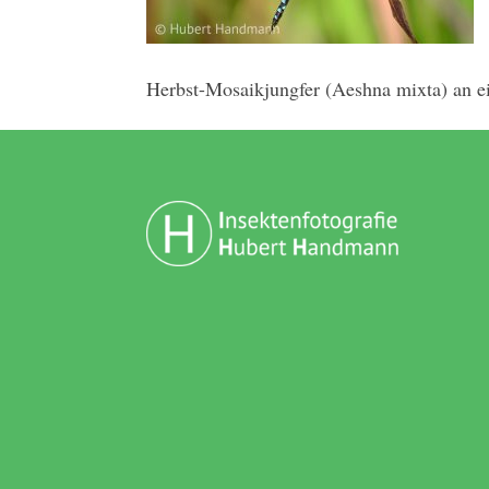
Herbst-Mosaikjungfer (Aeshna mixta) an ei