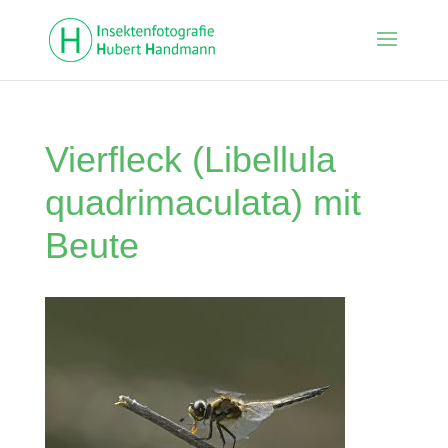
Vierfleck (Libellula
quadrimaculata) mit
Beute